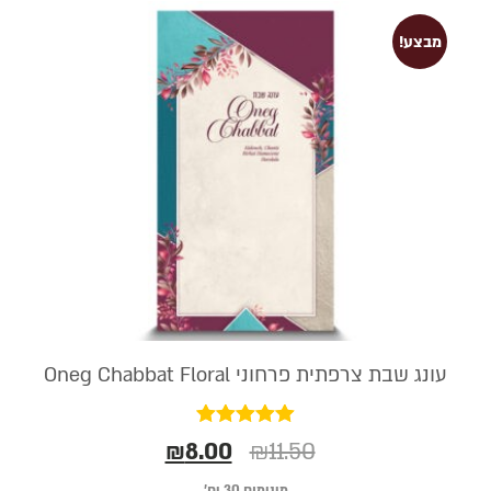
מבצע!
עונג שבת צרפתית פרחוני Oneg Chabbat Floral
דורג
₪
8.00
₪
11.50
5.00
מתוך 5
מינימום 30 יח׳