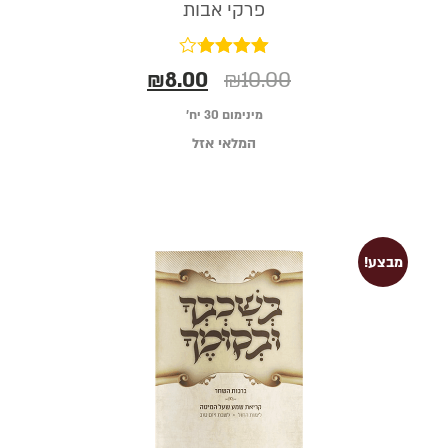
פרקי אבות
דורג
₪
8.00
₪
10.00
3.75
מתוך 5
מינימום 30 יח׳
המלאי אזל
מבצע!