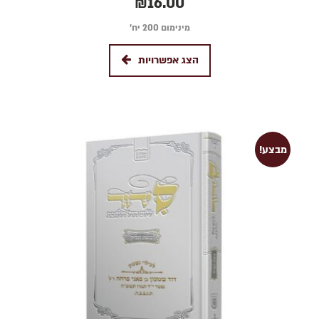
₪
16.00
5.00
מתוך 5
מינימום 200 יח׳
הצג אפשרויות
מבצע!