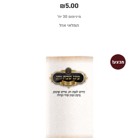
דורג
₪
5.00
5.00
מתוך 5
מינימום 30 יח׳
המלאי אזל
מבצע!