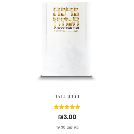
ברכון בהיר
דורג
₪
3.00
5.00
מתוך 5
מינימום 30 יח׳