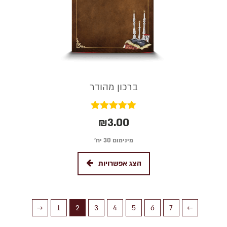
ברכון מהודר
דורג
₪
3.00
5.00
מתוך 5
מינימום 30 יח׳
הצג אפשרויות
→
1
2
3
4
5
6
7
←