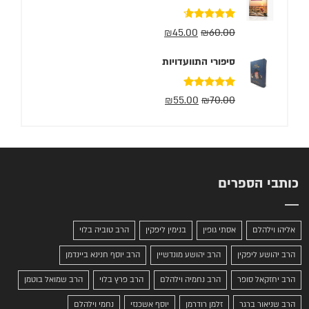
דורג
4.50
₪
45.00
₪
60.00
מתוך 5
סיפורי התוועדויות
דורג
5.00
₪
55.00
₪
70.00
מתוך 5
כותבי הספרים
אליהו וילהלם
אסתי גופין
בנימין ליפקין
הרב טוביה בלוי
הרב יהושע ליפקין
הרב יהושע מונדשיין
הרב יוסף חנינא ביינדמן
הרב יחזקאל סופר
הרב נחמיה וילהלם
הרב פרץ בלוי
הרב שמואל בוטמן
הרב שניאור ברגר
זלמן רודרמן
יוסף אשכנזי
נחמי וילהלם