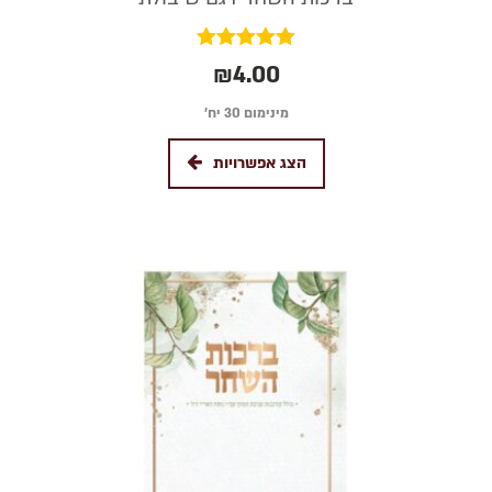
דורג
₪
4.00
5.00
מתוך 5
מינימום 30 יח׳
הצג אפשרויות