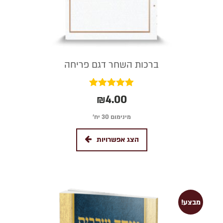
ברכות השחר דגם פריחה
דורג
₪
4.00
5.00
מתוך 5
מינימום 30 יח׳
הצג אפשרויות
מבצע!