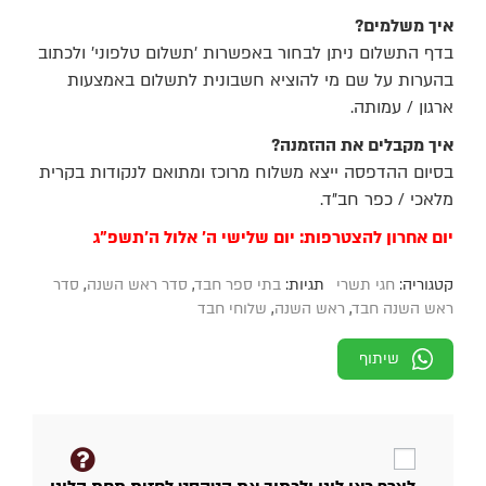
איך משלמים?
בדף התשלום ניתן לבחור באפשרות 'תשלום טלפוני' ולכתוב
בהערות על שם מי להוציא חשבונית לתשלום באמצעות
ארגון / עמותה.
איך מקבלים את ההזמנה?
בסיום ההדפסה ייצא משלוח מרוכז ומתואם לנקודות בקרית
מלאכי / כפר חב"ד.
יום אחרון להצטרפות: יום שלישי ה' אלול ה'תשפ"ג
קטגוריה:
חגי תשרי
תגיות:
בתי ספר חבד
,
סדר ראש השנה
,
סדר
ראש השנה חבד
,
ראש השנה
,
שלוחי חבד
שיתוף