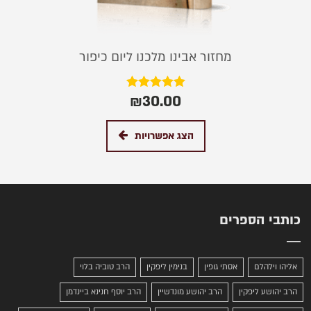
מחזור אבינו מלכנו ליום כיפור
₪
30.00
דורג
5.00
מתוך 5
הצג אפשרויות
כותבי הספרים
אליהו וילהלם
אסתי גופין
בנימין ליפקין
הרב טוביה בלוי
הרב יהושע ליפקין
הרב יהושע מונדשיין
הרב יוסף חנינא ביינדמן