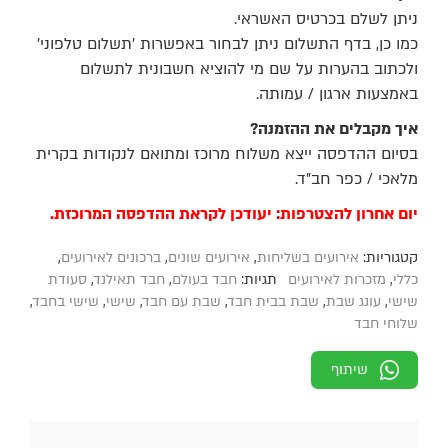
ניתן לשלם בכרטיס האשראי.
כמו כן, בדף התשלום ניתן לבחור באפשרות 'תשלום טלפוני'
ולכתוב בהערות על שם מי להוציא חשבונית לתשלום
באמצעות ארגון / עמותה.
איך מקבלים את ההזמנה?
בסיום ההדפסה ייצא משלוח מרוכז ומתואם לנקודות בקרית
מלאכי / כפר חב"ד.
יום אחרון להצטרפות: יעודכן לקראת ההדפסה המרוכזת.
קטגוריות:
אירועים בשליחות
,
אירועים שונים
,
ברכונים לאירועים
,
כללי
,
מזכרות לאירועים
תגיות:
חבד בעולם
,
חבד תאילנד
,
סעודת
שישי
,
עונג שבת
,
שבת בבית חבד
,
שבת עם חבד
,
שישי
,
שישי בחבד
,
שלוחי חבד
שיתוף