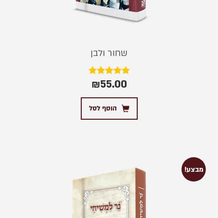
שחור ולבן
₪
55.00
דורג
5.00
מתוך 5
הוסף לסל
מבצע!