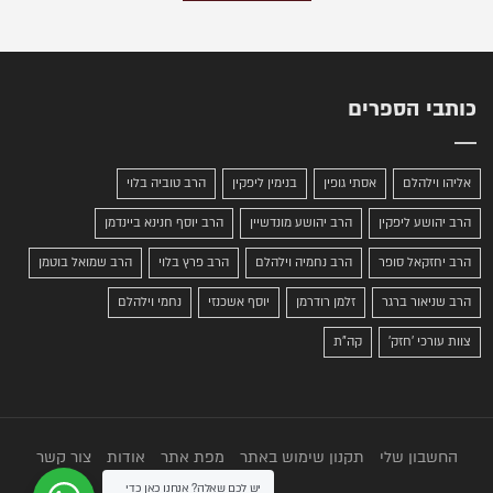
כותבי הספרים
אליהו וילהלם
אסתי גופין
בנימין ליפקין
הרב טוביה בלוי
הרב יהושע ליפקין
הרב יהושע מונדשיין
הרב יוסף חנינא ביינדמן
הרב יחזקאל סופר
הרב נחמיה וילהלם
הרב פרץ בלוי
הרב שמואל בוטמן
הרב שניאור ברגר
זלמן רודרמן
יוסף אשכנזי
נחמי וילהלם
צוות עורכי 'חזק'
קה"ת
החשבון שלי
תקנון שימוש באתר
מפת אתר
אודות
צור קשר
יש לכם שאלה? אנחנו כאן כדי