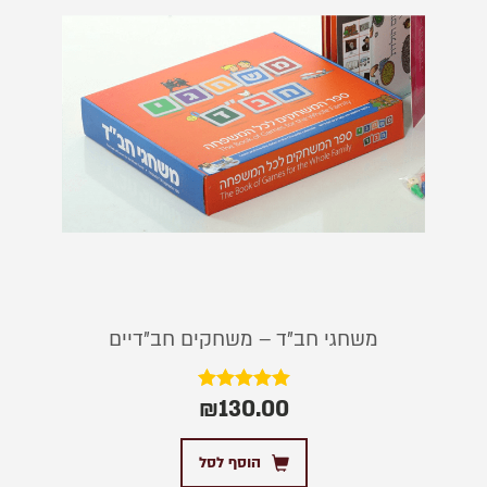
משחגי חב”ד – משחקים חב"דיים
₪
130.00
דורג
5.00
מתוך 5
הוסף לסל