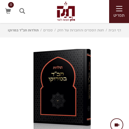
0
Toggle
navigation
תפריט
חיפוש
דף הבית
/
חנות הספרים והחוברות של חזק
/
ספרים
/
תולדות חב”ד במרוקו