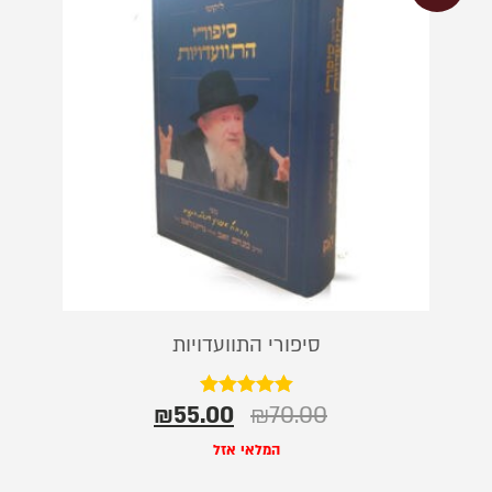
סיפורי התוועדויות
₪
55.00
₪
70.00
דורג
5.00
מתוך 5
המלאי אזל