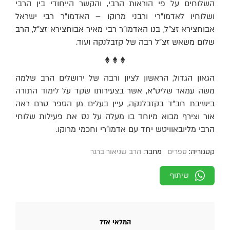
השלוחים על פי הוראות הרבי, והקשר הייחודי בין הרבי
ושלוחיו לאדמו"רי ורבני מרוקו – האדמו"ר רבי ישראל
אבוחצירא זצ"ל, בנו האדמו"ר רבי מאיר אבוחצירא זצ"ל, הרב
שלום משאש זצ"ל רבה של קזבלנקה ועוד.
♦ ♦ ♦
הגאון הגדול, הראשון לציון ורבה של ירושלים הרב שלמה
משה עמאר שליט"א, אשר בצעירותו שקד על לימוד התורה
בישיבת חב"ד בקזבלנקה, עיין בעלים מן הספר טרם ראה
אור וצירף מבוא מיוחד בו מעלה על נס את פעילות שלוחי
הרבי מליובאוויטש יחד עם אדמו"רי וחכמי מרוקו.
קטגוריה:
ספרים
מחבר:
הרב שניאור ברגר
שיתוף
המלאי אזל