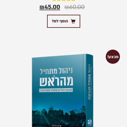
₪
45.00
₪
60.00
דורג
4.50
מתוך 5
הוסף לסל
מבצע!