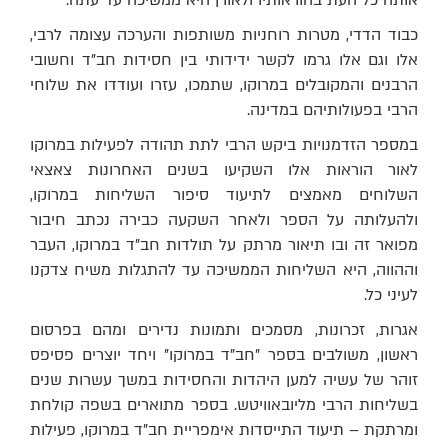
אותה כל העת בהוראותיו ולאורן היא ממשיכה עד עתה.
כבוד הדדי, מטרות רוחניות משותפות והערכה עצומה לרבי,
אלו וגם אלו גרמו לקשר ידידותי בין חסידות חב"ד וחשובי
הרבנים והמקובלים במרוקו, שתמכו, עזרו ועודדו את שלוחי
הרבי בפעולותיהם במדינה.
במספר הזדמנויות ביקש הרבי לתת תהודה לפעילות במרוקו
לאור הוראות אלו השקיעו בשנים האחרונות צאצאי
השלוחים מאמצים לתיעוד סיפור השליחות במרוקו,
ולהעלותה על הספר ולאחר השקעה כבירה נכתב חיבור
מפואר זה ובו תיאור מרתק על תולדות חב"ד במרוקו, העבר
וההווה, היא השליחות הממשיכה עד להתגלות משיח צדקנו
לעיני כל.
אגרות, זכרונות, מסמכים ותמונות נדירים ומהם בפרסום
ראשון, משולבים בספר "חב"ד במרוקו" ויחד יוצרים פסיפס
זוהר של עשיה למען היהדות והחסידות במשך עשרות שנים
בשליחות הרבי מליובאוויטש. בספר מתוארים בשפה קולחת
ומרתקת – תיעוד התייסדות אימפריית חב"ד במרוקו, פעילות