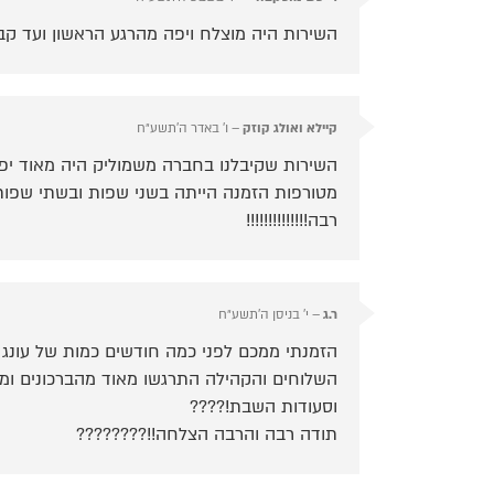
השירות היה מוצלח ויפה מהרגע הראשון ועד קב
קיילא ואולג קוזק
–
ו׳ באדר ה׳תשע״ח
‏השירות שקיבלנו בחברה משמוליק היה ‏מאוד יפ
מטורפות הזמנה הייתה בשני שפות ובשתי שפות 
רבה!!!!!!!!!!!!!!
ר.ג
–
י׳ בניסן ה׳תשע״ח
הזמנתי ממכם לפני כמה חודשים כמות של עונג 
השלוחים והקהילה התרגשו מאוד מהברכונים ו
וסעודות השבת!????
תודה רבה והרבה הצלחה!!????????