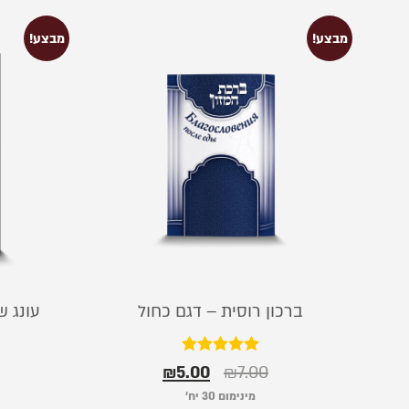
מבצע!
מבצע!
ברכון רוסית – דגם כחול
עונג ש
דורג
₪
5.00
₪
7.00
5.00
מתוך 5
מינימום 30 יח׳