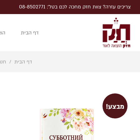
צריכים עזרה? צוות חזק מחכה לכם בטל׳: 08-8502771
דף הבית
הוצ
דף הבית
/
חנו
מבצע!