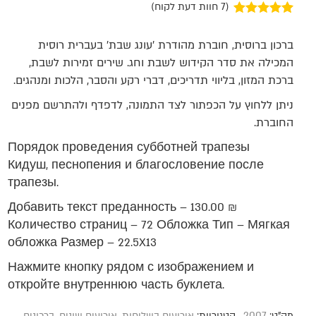
(
7
חוות דעת לקוח)
7
מדורגים
5.00
מתוך 5 מבוסס
ברכון ברוסית, חוברת מהודרת 'עונג שבת' בעברית רוסית
על
דירוגים של
לקוחות
המכילה את סדר הקידוש לשבת וחג. שירים זמירות לשבת‚
ברכת המזון, בליווי תדריכים‚ דברי רקע והסבר‚ הלכות ומנהגים.
ניתן ללחוץ על הכפתור לצד התמונה, לדפדף ולהתרשם מפנים
החוברת.
Порядок проведения субботней трапезы
Кидуш‚ песнопения и благословение после
трапезы.
Добавить текст преданность – 130.00 ₪
Количество страниц – 72 Обложка Тип – Мягкая
обложка Размер – 22.5X13
Нажмите кнопку рядом с изображением и
откройте внутреннюю часть буклета.
מק"ט:
2007
קטגוריות:
אירועים בשליחות
,
אירועים שונים
,
ברכונים