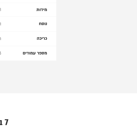
מידות
13 × .5
ה
נוסח
ר
כריכה
8
מספר עמודים
7 ביקורות עבור