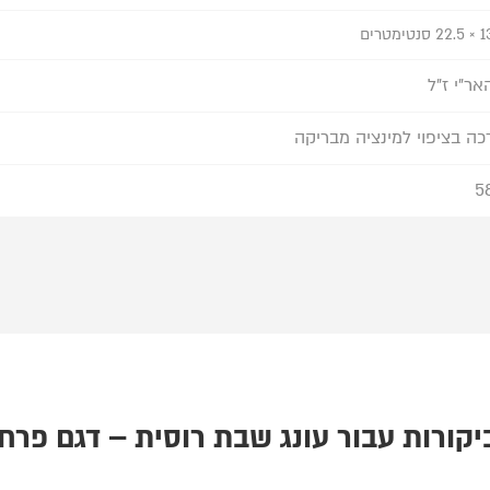
22 סנטימטרים
אר"י ז"ל
כה בציפוי למינציה מבריקה
5
עונג שבת רוסית – דגם פרח