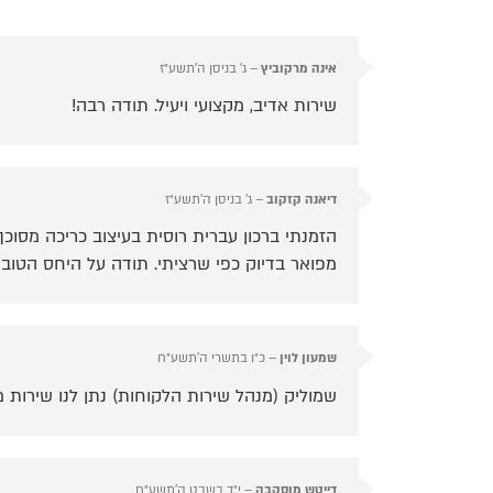
אינה מרקוביץ
–
ג׳ בניסן ה׳תשע״ז
שירות אדיב, מקצועי ויעיל. תודה רבה!
דיאנה קזקוב
–
ג׳ בניסן ה׳תשע״ז
הזמנתי ברכון עברית רוסית בעיצוב כריכה מסוכך
מפואר בדיוק כפי שרציתי. תודה על היחס הטוב 
שמעון לוין
–
כ״ו בתשרי ה׳תשע״ח
שמוליק (מנהל שירות הלקוחות) נתן לנו שירות מ
דייטש מוסקבה
–
י״ד בשבט ה׳תשע״ח