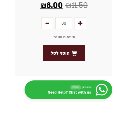
₪
8.00
₪
11.50
מינימום 30 יח׳
הוסף לסל
שמוליק
Online
Need Help? Chat with us