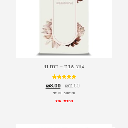
עונג שבת – דגם נוי
דורג
₪
8.00
₪
11.50
5.00
מתוך 5
מינימום 30 יח׳
המלאי אזל