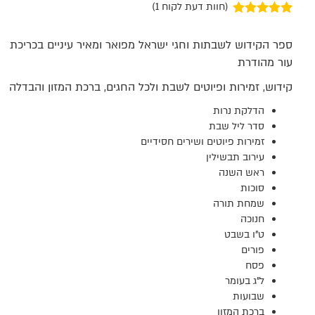
(חוות דעת לקוח
1
)
1
מדורג
5.00
מתוך 5 מבוסס
ספר הקידוש לשבתות וחגי ישראל מפואר ומאיר עיניים בכריכת
על
דירוגים של
לקוחות
עור מהודרת
קידוש, זמירות ופיוטים לשבת ולכל החגים, ברכת המזון והבדלה
הדלקת נרות
סדר ליל שבת
זמירות פיוטים ושירים חסידיים
עירוב תבשילין
ראש השנה
סוכות
שמחת תורה
חנוכה
ט"ו בשבט
פורים
פסח
ל"ג בעומר
שבועות
ברכת המזון