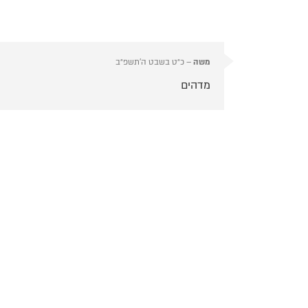
משה
–
כ״ט בשבט ה׳תשפ״ב
מדהים