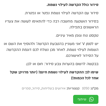
מתוך 5 מבוסס
סידור כולל הקדשה לעילוי נשמת.
על
דירוגים של
לקוחות
סידור עם הקדשה לעילוי נשמת נפטר או נפטרת.
בסידור הושקעה מחשבה רבה כדי להתאימו לעושה את צעדיו
הראשונים בתפילה.
טקסט נוח וגופן מאיר עיניים.
יש לסמן V 'אני מעוניין בהטבעת הקדשה' ולהוסיף את השם או
השמות לעילוי נשמת. לאחר מכן נשלח לכם דוגמת ההקדשה
על הסידור לאישורכם.
בבקשה לרשום בהערות צבע סידור: חום או לבן.
שימו לב: ההקדשה לעילוי נשמת חינם! (יותר מדויק: שקל
אחד לכל הכמות!)
מק"ט:
1050
קטגוריות:
אירועים בשליחות
,
סידור
,
ספרים
שיתוף