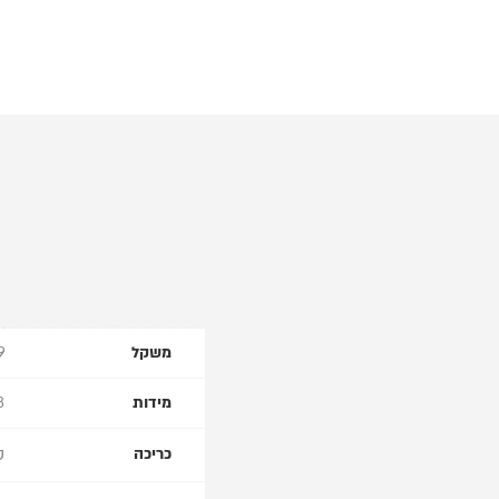
משקל
.9
מידות
13.3
ס
כריכה