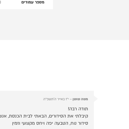
0
מספר עמודים
משה שושן
–
י״ז באייר ה׳תשפ״ה
תודה רבה!
קיבלתי את הסידורים, הבאתי לבית הכנסת, אנ
סידור נוח, הטבעה יפה ויחס מקצועי וזמין