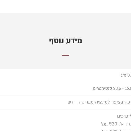
מידע נוסף
3 ק"ג
 × 23.5 סנטימטרים
כה בציפוי למינציה מבריקה + דש
כים
ך א': 520 עמ'