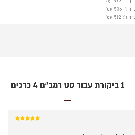
ך ב': 572 עמ'
ך ג': 536 עמ'
ך ד': 512 עמ'
1 ביקורת עבור
סט רמב"ם 4 כרכים
דורג
5
מתוך 5