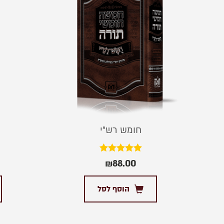
חומש רש”י
דורג
₪
88.00
5.00
מתוך 5
הוסף לסל