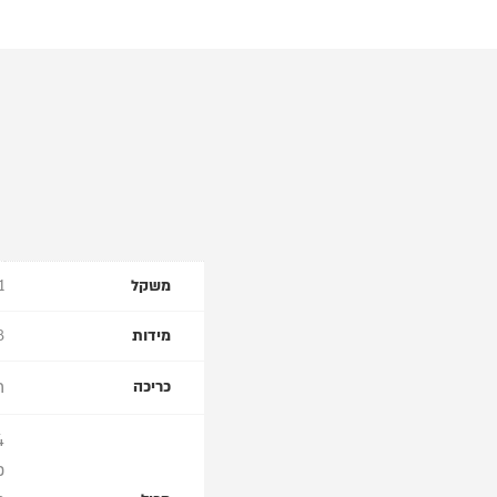
משקל
.1
מידות
16.8
ר
כריכה
4 כר
כר