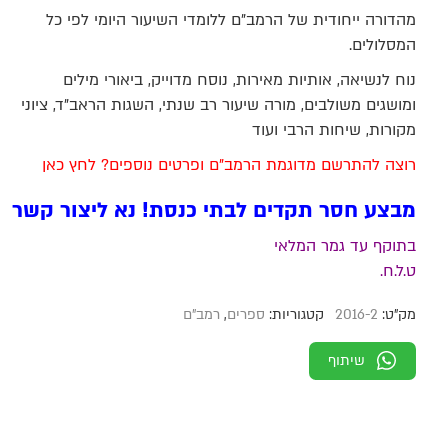
מתוך 5 מבוסס
מהדורה ייחודית של הרמב"ם ללומדי השיעור היומי לפי כל
על
דירוגים של
לקוחות
המסלולים.
נוח לנשיאה, אותיות מאירות, נוסח מדוייק, ביאורי מילים
ומושגים משולבים, מורה שיעור רב שנתי, השגות הראב"ד, ציוני
מקורות, שיחות הרבי ועוד
רוצה להתרשם מדוגמת הרמב"ם ופרטים נוספים? לחץ כאן
מבצע חסר תקדים לבתי כנסת! נא ליצור קשר
בתוקף עד גמר המלאי
ט.ל.ח.
מק"ט:
2016-2
קטגוריות:
ספרים
,
רמב"ם
שיתוף