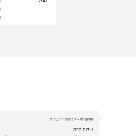
כר
מכיל
כר
כר
שלום לוי
–
י׳ בתמוז ה׳תשפ״ה
שלום לכם