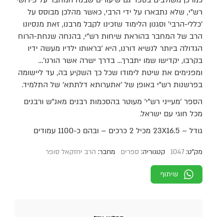
כמו כן משולבים בספר גם שיעורים שבנה המחבר על פירושי
רש"י, שלא נתבארו על ידי הרבי, כאשר מהלכן מבוסס על
’כללי-הרבי’ וסגנון הלימוד שזכינו לקבל מרבנו, זאת מנסיונו
הרב של המחבר בהוראת שיחות רש"י, בהנחה שנחת-הרוח
הגדולה ביותר לנשיא דורנו, היא ’בראותו ילדיו מעשה ידיו
בקרבו, יקדישו שמו יתברך… בדרך ישרה אשר הורנו’…
ומפנימים את שיטת לימודו שכל כך השקיע בה, עד ליישומה
בפרשנות רש"י באופן של ’אתערותא דלתתא’ של התלמיד.
הספר ’מעייני רש"י’ מעוטר בהסכמות רבנים מאנ"ש ורבנים
מכל חוגי עם ישראל.
גודל – 23X16.5 מכיל 2 כרכים – ובהם כ-1100 עמודים
מק"ט:
1047
קטגוריה:
ספרים
מחבר:
הרב יחזקאל סופר
שיתוף