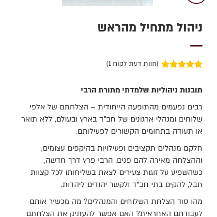
ניהול מתחיל מהראש
(חוות דעת לקוח
1
)
1
מדורג
5.00
מתוך 5 מבוסס
תובנות ניהוליות שלמדתי מתורת הרבי
על
דירוגים של
לקוחות
רבים נפעמים מהתופעה הייחודית – הצלחתם של אלפי
שלוחים ומנהלי ארגונים של חב"ד בארץ ובעולם, ללא תואר
או תעודה בתחומים הקשורים לפעילותם.
חלקם מנהלים תקציבים ופעילויות בהיקפים עצומים,
וההצלחה מאירה להם פנים. הרבי פרץ דרך חדשה,
כשהשפיע על זוגות צעירים לצאת בשליחותו לכל קצוות
תבל, להקים בתי חב"ד ולקשר יהודים ליהדות.
מהו סוד הצלחת השלוחים והמנהלים? מה מכשיר אותם
לעבודתם האחראית? האם אפשר להעתיק את הצלחתם