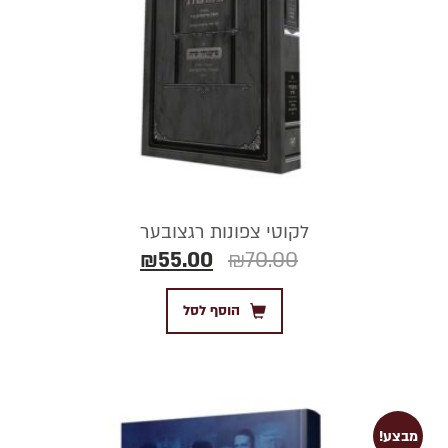
לקוטי צפונות רגצובער
₪
55.00
₪
70.00
הוסף לסל
מבצע!