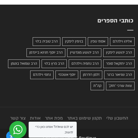
כותבי הספרים
אליהו וילהלם
אסתי גופין
בנימין ליפקין
הרב טוביה בלוי
הרב יהושע ליפקין
הרב יהושע מונדשיין
הרב יוסף חנינא ביינדמן
הרב יחזקאל סופר
הרב נחמיה וילהלם
הרב פרץ בלוי
הרב שמואל בוטמן
הרב שניאור ברגר
זלמן רודרמן
יוסף אשכנזי
נחמי וילהלם
צוות עורכי 'חזק'
קה"ת
החשבון שלי
תקנון שימוש באתר
מפת אתר
אודות
צור קשר
יש לכם שאלה? אנחנו כאן כדי
להשיב.