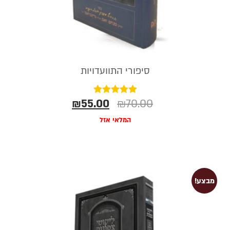
סיפורי התוועדויות
₪
55.00
₪
70.00
דורג
5.00
מתוך 5
המלאי אזל
מבצע!