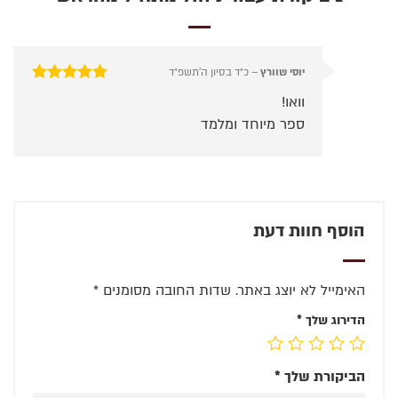
יוסי שוורץ
–
כ״ד בסיון ה׳תשפ״ד
דורג
5
מתוך 5
וואו!
ספר מיוחד ומלמד
הוסף חוות דעת
האימייל לא יוצג באתר.
שדות החובה מסומנים
*
הדירוג שלך
*
הביקורת שלך
*