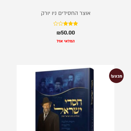
אוצר החסידים ניו יורק
דורג
₪
50.00
3.00
מתוך 5
המלאי אזל
מבצע!