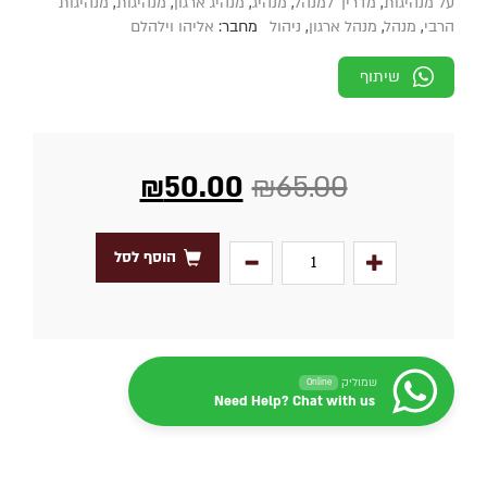
על מנהיגות
,
מדריך למנהל
,
מנהיג
,
מנהיג ארגון
,
מנהיגות
,
מנהיגות
הרבי
,
מנהל
,
מנהל ארגון
,
ניהול
מחבר:
אליהו וילהלם
שיתוף
₪
50.00
₪
65.00
הוסף לסל
שמוליק
Online
Need Help? Chat with us