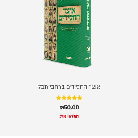
אוצר החסידים ברחבי תבל
דורג
₪
50.00
5.00
מתוך 5
המלאי אזל