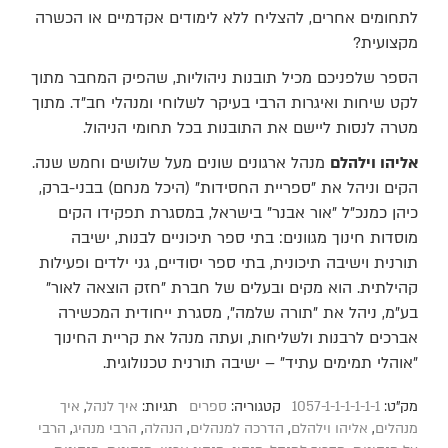
לתחומים אחרים, להצליח ללא לימודים אקדמיים או הכשרה
מקצועית?
הספר שלפניכם מכיל תובנות ניהוליות, שהפיק המחבר מתוך
לקט שיחות ואיגרות הרבי בעיקר לשלוחי ומנהלי חב"ד. מתוך
מטרה לנסות ליישם את התובנות בכל תחומי הניהול.
אליהו וילהלם
מנהל ארגונים שונים מעל שלושים וחמש שנה.
הקים וניהל את "ספריית החסידות" (היכל מנחם) בבני-ברק,
כיהן כמנכ"ל "אור אבנר" בישראל, במסגרת תפקידו הקים
מוסדות חינוך מגוונים: בתי ספר תיכוניים לבנות, ישיבה
תורנית וישיבה תיכונית, בתי ספר יסודיים, גני ילדים ופעילות
קהילתית. הוא מקים ובעלים של חברת "חזק הוצאה לאור"
בע"מ, ניהל את "תורה שלמה", מסגרת ייחודית המכשירה
אברכים לרבנות ולשליחות, ועתה מנהל את קריית החינוך
"אוהלי תמימים עתיד" – ישיבה תורנית טכנולוגית.
מק"ט:
1057-1-1-1-1-1-1
קטגוריה:
ספרים
תגיות:
איך לנהל
,
איך
מנהלים
,
אליהו וילהלם
,
הדרכה למנהלים
,
הנהלה
,
הרבי מנהיג
,
הרבי