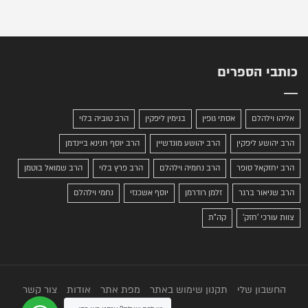
כותבי הספרים
אליהו וילהלם
אסתי גופין
בנימין ליפקין
הרב טוביה בלוי
הרב יהושע ליפקין
הרב יהושע מונדשיין
הרב יוסף חנינא ביינדמן
הרב יחזקאל סופר
הרב נחמיה וילהלם
הרב פרץ בלוי
הרב שמואל בוטמן
הרב שניאור ברגר
זלמן רודרמן
יוסף אשכנזי
נחמי וילהלם
צוות עורכי 'חזק'
קה"ת
החשבון שלי
תקנון שימוש באתר
מפת אתר
אודות
צור קשר