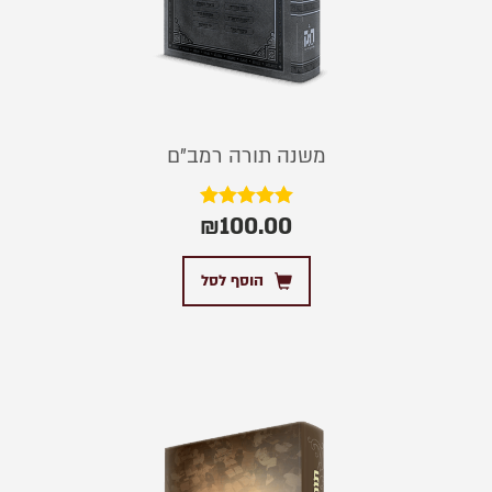
משנה תורה רמב”ם
₪
100.00
דורג
5.00
מתוך 5
הוסף לסל