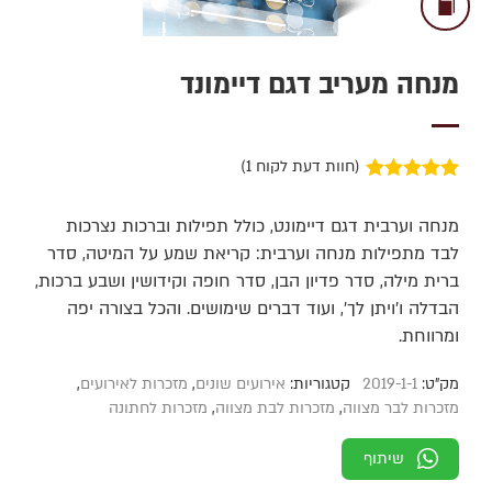
מנחה מעריב דגם דיימונד
(חוות דעת לקוח
1
)
1
מדורג
5.00
מתוך 5 מבוסס
מנחה וערבית דגם דיימונט, כולל תפילות וברכות נצרכות
על
דירוגים של
לקוחות
לבד מתפילות מנחה וערבית: קריאת שמע על המיטה, סדר
ברית מילה, סדר פדיון הבן, סדר חופה וקידושין ושבע ברכות,
הבדלה ו’ויתן לך’, ועוד דברים שימושים. והכל בצורה יפה
ומרווחת.
מק"ט:
2019-1-1
קטגוריות:
אירועים שונים
,
מזכרות לאירועים
,
מזכרות לבר מצווה
,
מזכרות לבת מצווה
,
מזכרות לחתונה
שיתוף