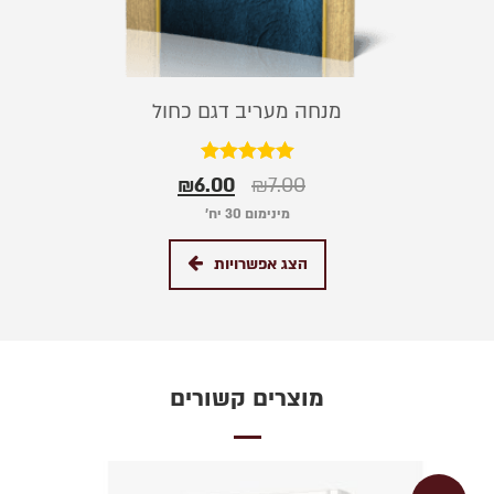
מנחה מעריב דגם כחול
דורג
₪
6.00
₪
7.00
5.00
מתוך 5
מינימום 30 יח׳
הצג אפשרויות
מוצרים קשורים