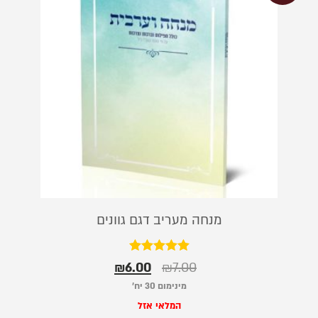
מנחה מעריב דגם גוונים
דורג
₪
6.00
₪
7.00
5.00
מתוך 5
מינימום 30 יח׳
המלאי אזל