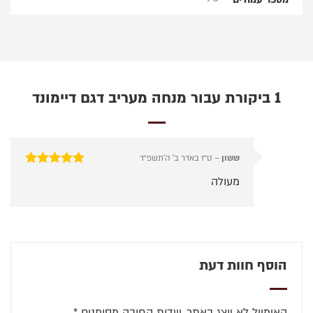
1 ביקורת עבור
מנחה מעריב דגם דיימונד
ששון
–
ט״ז באדר ב׳ ה׳תשפ״ד
דורג
5
מתוך 5
מעולה
הוסף חוות דעת
האימייל לא יוצג באתר.
שדות החובה מסומנים
*