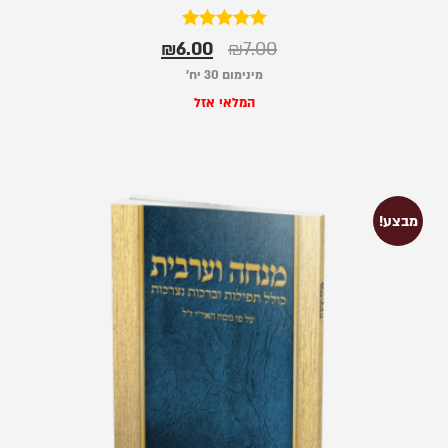
דורג
₪
6.00
₪
7.00
5.00
מתוך 5
מינימום 30 יח׳
המלאי אזל
מבצע!