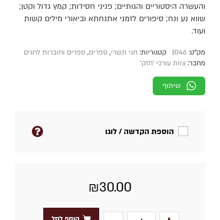
והעשרה היסטוריים והגותיים; פניני חסידות; קמץ גדול וקטן;
שווא נע ונח; סיפורים לזמני אתנחתא וביאורי מילים קשות
ועוד.
מק"ט:
1046
קטגוריות:
חגי תשרי
,
ספרים
,
ספרים וחוברות לחגים
מחבר:
צוות עורכי 'חזק'
שיתוף
הוספת הקדשה / לוגו
₪
30.00
הוסף לסל