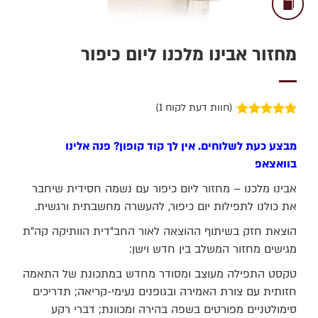
מחזור אבינו מלכנו ליום כיפור
(חוות דעת לקוח
1
)
1
מדורג
5.00
מתוך 5 מבוסס
מבצע כעת לשלוחים. אין לך קוד קופון? פנה אלינו
על
דירוגים של
לקוחות
בוואצאפ
אבינו מלכנו – מחזור ליום כיפור עם נשמה חסידית שיחבר
את כולנו לתפילות יום כיפור, להעשרה מחשבתית ורגשית.
הוצאת חזק בשיתוף ההוצאה לאור החב"דית הוותיקה קה"ת
מגישים מחזור המשלב בין חדש וישן:
טקסט התפילה מעוצב ומסודר מחדש במתכונת של התאמה
חזותית עם צורת האמירה ובגופנים נעימי-קריאה; תדריכים
סימולטניים מפורטים בשפה בהירה ומכוונת; דברי רקע