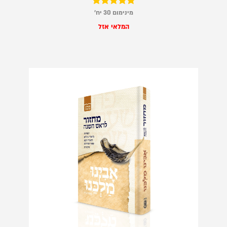
דורג
מינימום 30 יח׳
5.00
המלאי אזל
מתוך 5