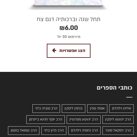
תחל שנה וברכותיה דגם צח
₪
6.00
מינימום 30 יח׳
הצג אפשרויות
כותבי הספרים
אליהו וילהלם
אסתי גופין
בנימין ליפקין
הרב טוביה בלוי
הרב יהושע ליפקין
הרב יהושע מונדשיין
הרב יוסף חנינא ביינדמן
הרב יחזקאל סופר
הרב נחמיה וילהלם
הרב פרץ בלוי
הרב שמואל בוטמן