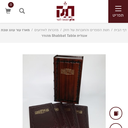
0
Toggle
navigation
תפריט
חיפוש
דף הבית
/
חנות הספרים והחוברות של חזק
/
מזכרות לאירועים
/
מארז עור עונג שבת
אנגלית Shabbat Table מהודר