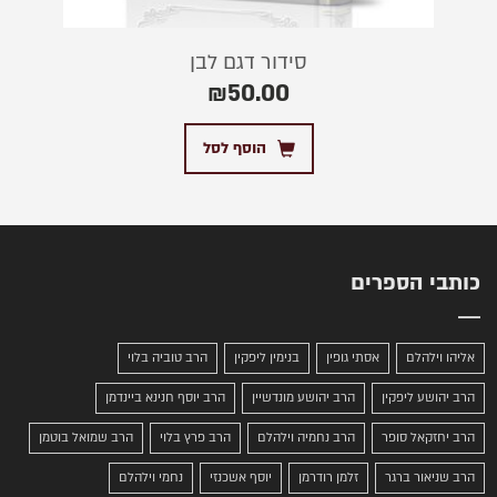
סידור דגם לבן
₪
50.00
הוסף לסל
כותבי הספרים
אליהו וילהלם
אסתי גופין
בנימין ליפקין
הרב טוביה בלוי
הרב יהושע ליפקין
הרב יהושע מונדשיין
הרב יוסף חנינא ביינדמן
הרב יחזקאל סופר
הרב נחמיה וילהלם
הרב פרץ בלוי
הרב שמואל בוטמן
הרב שניאור ברגר
זלמן רודרמן
יוסף אשכנזי
נחמי וילהלם