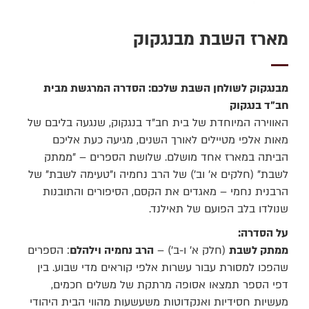
מארז השבת מבנגקוק
מבנגקוק לשולחן השבת שלכם: הסדרה המרגשת מבית
חב"ד בנגקוק
האווירה המיוחדת של בית חב"ד בנגקוק, שנגעה בליבם של
מאות אלפי מטיילים לאורך השנים, מגיעה כעת אליכם
הביתה במארז אחד מושלם. שלושת הספרים – "ממתק
לשבת" (חלקים א' וב') של הרב נחמיה ו"טעימה לשבת" של
הרבנית נחמי – מאגדים את הקסם, הסיפורים והתובנות
שנולדו בלב הפועם של תאילנד.
על הסדרה:
ממתק לשבת
(חלק א' ו-ב') –
הרב נחמיה וילהלם
: הספרים
שהפכו למסורת עבור עשרות אלפי קוראים מדי שבוע. בין
דפי הספר תמצאו אסופה מרתקת של משלים חכמים,
מעשיות חסידיות ואנקדוטות משעשעות מהווי הבית היהודי