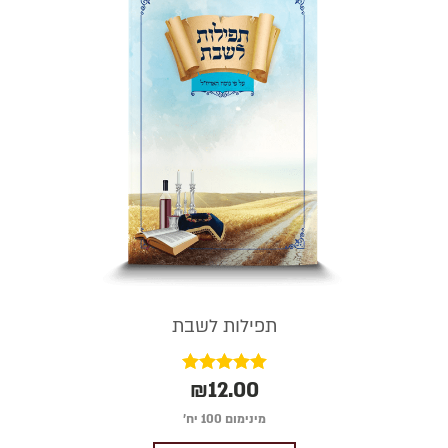
תפילות לשבת
₪
12.00
דורג
5.00
מתוך 5
מינימום 100 יח׳