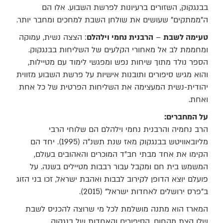
בבנגקוק, השזורים ברעיונות לפרשת השבוע. אלו הם
ה"ממתקים" שעושים את שולחן השבת למחכים ומחבר יותר.
טעימה לשבת
–
הרבנית נחמי וילהלם
: הצצה נשית, עמוקה
ומחממת לב אל מאחורי הקלעים של השליחות בבנגקוק.
הספר נולד מתוך שיחות נפש ומפגשי לימוד עם מטיילות,
והוא מגיש סיפורים ותובנות אישיות על פרשת השבוע מזווית
יהודית-נשית המעצימה את השליחות הפרטית של כל אחת
ואחת.
על המחברים:
הרב נחמיה והרבנית נחמי וילהלם הם שלוחי הרבי
מליובאוויטש בבנגקוק מאז שנת תשנ"ה (1995). יחד הם
הקימו את אחד מבתי חב"ד המוכרים והאהובים בעולם,
המשמש בית חם ומקבל עבור רבבות מטיילים בשנה. על
פועלם יוצא הדופן לקירוב לבבות ואהבת ישראל, זכו בני הזוג
ב"פרס ירושלים לאחדות ישראל" (2015).
המארז הוא מתנה מושלמת לכל מי שרוצה להכניס לשבת
שלו קצת מהחום, הסיפורים והאחדות של בנגקוק.