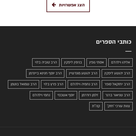
הצג אפשרויות
כותבי הספרים
אליהו וילהלם
אסתי גופין
בנימין ליפקין
הרב טוביה בלוי
הרב יהושע ליפקין
הרב יהושע מונדשיין
הרב יוסף חנינא ביינדמן
הרב יחזקאל סופר
הרב נחמיה וילהלם
הרב פרץ בלוי
הרב שמואל בוטמן
הרב שניאור ברגר
זלמן רודרמן
יוסף אשכנזי
נחמי וילהלם
צוות עורכי 'חזק'
קה"ת