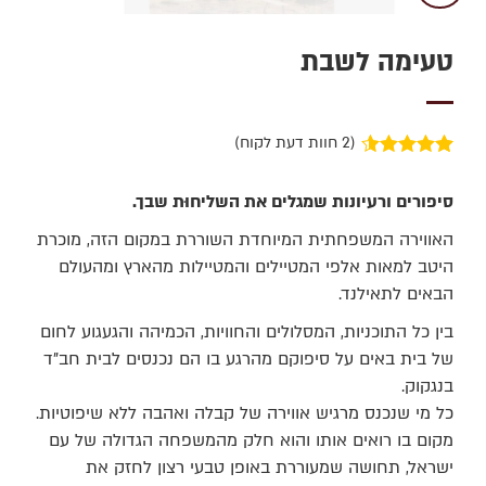
טעימה לשבת
(
2
חוות דעת לקוח)
2
מדורגים
4.50
מתוך 5
סיפורים ורעיונות שמגלים את השליחוּת שבך.
מבוסס על
דירוגים של
האווירה המשפחתית המיוחדת השוררת במקום הזה, מוכרת
לקוחות
היטב למאות אלפי המטיילים והמטיילות מהארץ ומהעולם
הבאים לתאילנד.
בין כל התוכניות, המסלולים והחוויות, הכמיהה והגעגוע לחום
של בית באים על סיפוקם מהרגע בו הם נכנסים לבית חב"ד
בנגקוק.
כל מי שנכנס מרגיש אווירה של קבלה ואהבה ללא שיפוטיות.
מקום בו רואים אותו והוא חלק מהמשפחה הגדולה של עם
ישראל, תחושה שמעוררת באופן טבעי רצון לחזק את