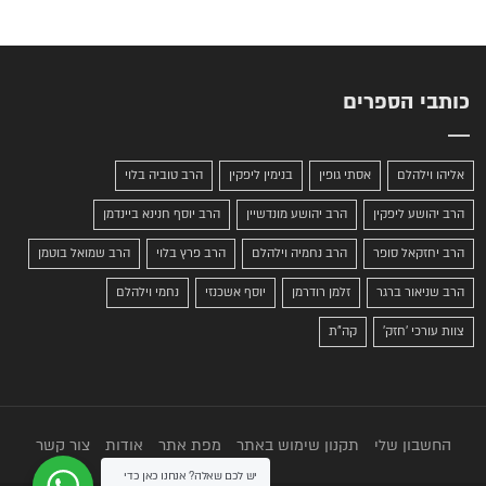
כותבי הספרים
אליהו וילהלם
אסתי גופין
בנימין ליפקין
הרב טוביה בלוי
הרב יהושע ליפקין
הרב יהושע מונדשיין
הרב יוסף חנינא ביינדמן
הרב יחזקאל סופר
הרב נחמיה וילהלם
הרב פרץ בלוי
הרב שמואל בוטמן
הרב שניאור ברגר
זלמן רודרמן
יוסף אשכנזי
נחמי וילהלם
צוות עורכי 'חזק'
קה"ת
החשבון שלי
תקנון שימוש באתר
מפת אתר
אודות
צור קשר
יש לכם שאלה? אנחנו כאן כדי