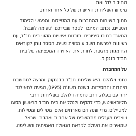
החיבור לה' ואת
מימוש השליחות האישית של כל אחד ואחת.
מתוך השיחות המחברות עם המטיילות, ומפגשי הלימוד
הנשיים, נכתב המתכון לספר שבידכם, 'טעימה לשבת',
המאגד בתוכו סיפורים ותובנות אישיות מהווי בית חב"ד, עם
רעיונות לפרשת השבוע מזווית נשית. הספר נותן לקוראים
הזדמנות מרגשת לחוות את האווירה המעצימה של בית
חב"ד בנגקוק.
על המחברת
נחמי וילהלם, היא שליחת חב"ד בבנגקוק, ומרצה למחשבת
היהדות והחסידות. בשנת תשנ"ה (1995), הגיעה לתאילנד
יחד עם בעלה, הרב נחמיה וילהלם בשליחות הרבי
מליובאוויטש, כדי להקים ולנהל את בית חב"ד הראשון מסוגו
למטיילים. מדי שנה הם מארחים אלפי מטיילים ומטיילות,
ויוצרים מעגלים מתמשכים של אחדות ואהבת ישראל
שמאירים את העולם לקראת הגאולה האמיתית והשלימה.