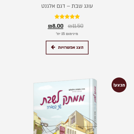
עונג שבת – דגם אלגנט
דורג
₪
8.00
₪
11.50
5.00
מתוך 5
מינימום 15 יח׳
הצג אפשרויות
מבצע!