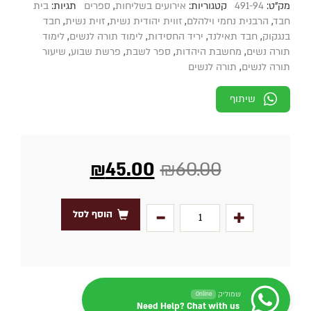
מק"ט:
491-94
קטגוריות:
אירועים בשליחות
,
ספרים
תגיות:
בית
חבד
,
הרבנית נחמי וילהלם
,
זווית יהודית נשית
,
זוית נשית
,
חבד
בנגקוק
,
חבד תאילנד
,
יריד החסידות
,
לימוד תורה לנשים
,
לימוד
תורה נשים
,
מחשבת היהדות
,
ספר לשבת
,
פרשת שבוע
,
שיעור
תורה לנשים
,
תורה לנשים
שיתוף
₪
45.00
₪
60.00
הוסף לסל
שמוליק
Online
Need Help? Chat with us