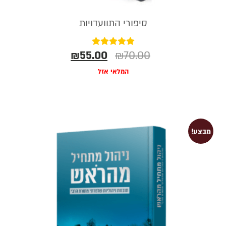
סיפורי התוועדויות
₪
55.00
₪
70.00
דורג
5.00
מתוך 5
המלאי אזל
מבצע!