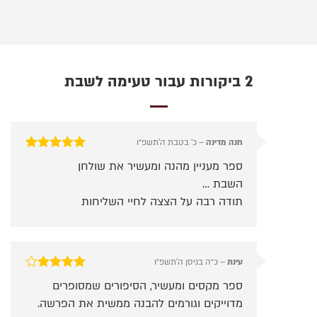
2 ביקורות עבור
טעימה לשבת
חנה מדינה
–
כ׳ בטבת ה׳תשפ״ו
דורג
5
מתוך 5
ספר מעניין מהנה ומעשיר את שולחן
השבת …
תודה רבה על הצצה לחיי השליחות
עינת
–
כ״ה בניסן ה׳תשפ״ו
דורג
4
ספר מקסים ומעשיר, הסיפורים שמסופרים
מתוך 5
מדוייקים וגורמים להבנה ממשית את הפרשה.