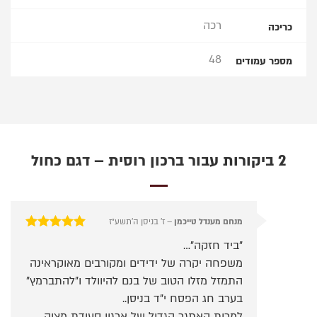
רכה
כריכה
48
מספר עמודים
2 ביקורות עבור
ברכון רוסית – דגם כחול
מנחם מענדל טייכמן
–
ז׳ בניסן ה׳תשע״ז
דורג
5
מתוך 5
"ביד חזקה"…
משפחה יקרה של ידידים ומקורבים מאוקראינה
התמזל מזלו הטוב של בנם להיוולד ו"להתברמץ"
בערב חג הפסח י"ד בניסן..
למרות האתגר הגדול של ארגון סעודת מצוה