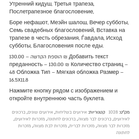
Утренний кидуш, Третья трапеза,
Послетрапезное благословение,
Боре нефашот, Меэйн шалош, Вечер субботы,
Семь свадебных благословений, Вставка на
трапезе в честь обрезания, Ѓавдала, Исход
субботы, Благословения после еды.
הוספת הקדשה – 130.00 ₪ Добавить текст
преданность – 130.00 ₪ Количество страниц –
48 Обложка Тип – Мягкая обложка Размер –
16.5X11.8
Нажмите кнопку рядом с изображением и
откройте внутреннюю часть буклета.
מק"ט:
1028
קטגוריות:
אירועים בשליחות
,
אירועים שונים
,
ברכונים
לאירועים
,
ברכונים לבר מצווה
,
ברכונים לחתונה
,
מזכרות לאירועים
,
מזכרות לבר מצווה
,
מזכרות לברית
,
מזכרות לבת מצווה
,
מזכרות
לחתונה