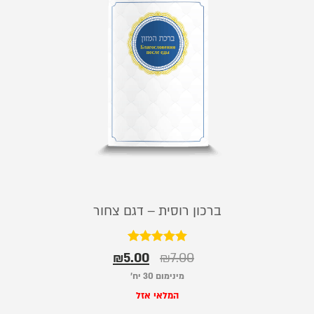
ברכון רוסית – דגם צחור
דורג
₪
5.00
₪
7.00
5.00
מתוך 5
מינימום 30 יח׳
המלאי אזל