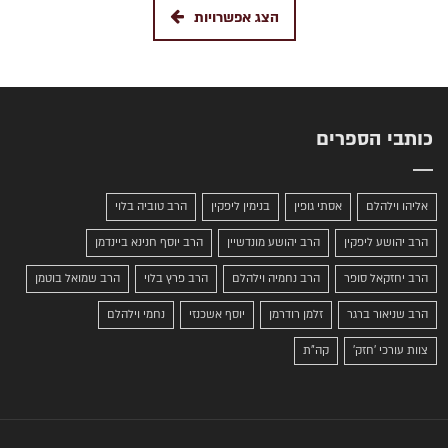
הצג אפשרויות
כותבי הספרים
אליהו וילהלם
אסתי גופין
בנימין ליפקין
הרב טוביה בלוי
הרב יהושע ליפקין
הרב יהושע מונדשיין
הרב יוסף חנינא ביינדמן
הרב יחזקאל סופר
הרב נחמיה וילהלם
הרב פרץ בלוי
הרב שמואל בוטמן
הרב שניאור ברגר
זלמן רודרמן
יוסף אשכנזי
נחמי וילהלם
צוות עורכי 'חזק'
קה"ת