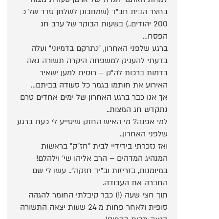
בחצר הבית חב"ד (שמתכונן לשלחן סדר של כ
200 יהודים..) בשעות הבוקר של ערב חג
הפסח…
ברגע שלפני האחרון, "נתרקם בדמיוני" ועלה
בדעתי להעניק למשפחה היקרה תשורה נאה
בדמות ברכות לה"ק – רוסית למען ישאיר
האירוע את חותמו בגמר כל סעודה בביתם…
אך אנו כבר ברגע האחרון של ימים אחדים טרם
נתקדש חג המצות..
למי אפנה? מי האיש החזק שיסייע לי כעת ברגע
שלפני האחרון..
ואז נזכרתי בידידיי לבית "חז"ק" בראשות
המנהיג המדהים – הרב אליהו שי' וילהלם!
במיומנות, בזריזות וב"יד חזקה".. עשו לי שם
החברה את העבודה.
תוך חצי שעה (!) כבר קיבלתי החומר להגהה
סופית ולאחר פחות מ 24 שעות יצאה התשורה