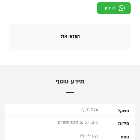
שיתוף
המלאי אזל
מידע נוסף
0.074 ק"ג
משקל
11.8 × 16.5 סנטימטרים
מידות
האר"י ז"ל
נוסח