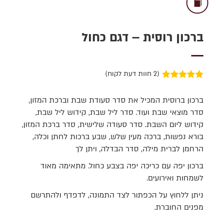
ברכון רוסית – דגם כחול
(
2
חוות דעת לקוח)
2
מדורגים
5.00
מתוך 5 מבוסס
ברכון ברוסית המכיל את סדר סעודת שבת וברכת המזון,
על
דירוגים של
לקוחות
סדר מוצאי שבת ועוד. סדר ליל שבת, קידוש ליל שבת,
קידוש ליום השבת. סדר סעודה שלישית, סדר ברכת המזון,
בורא נפשות, ברכה מעין שלש, שבע ברכות לחתן וכלה,
הרחמן לברית מילה, סדר הבדלה, ויתן לך
ברכון יפה עם כריכה יפה בצבע כחול. מתאימה מאוד
לשמחות ואירועים.
ניתן ללחוץ על הכפתור לצד התמונה, לדפדף ולהתרשם
מפנים החוברת
.