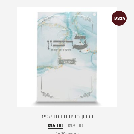
מבצע!
ברכון משובח דגם ספיר
₪
6.00
₪
8.00
מינימום 30 יח׳