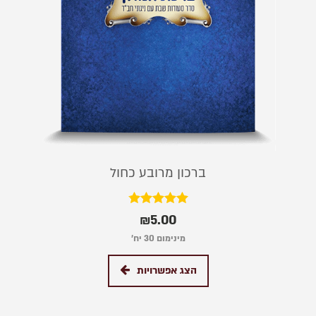
ברכון מרובע כחול
דורג
₪
5.00
4.75
מתוך 5
מינימום 30 יח׳
הצג אפשרויות