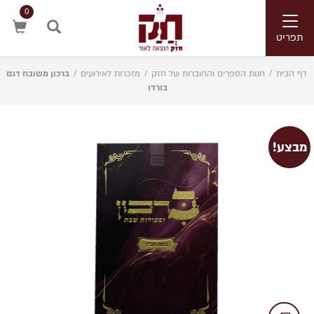
0
Toggle
navigation
תפריט
חיפוש
דף הבית
/
חנות הספרים והחוברות של חזק
/
מזכרות לאירועים
/
ברכון משובח דגם
בורדו
מבצע!