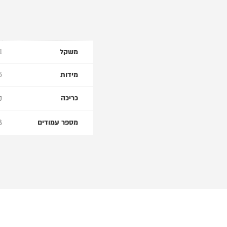
משקל
51
מידות
16.5
ק
כריכה
8
מספר עמודים