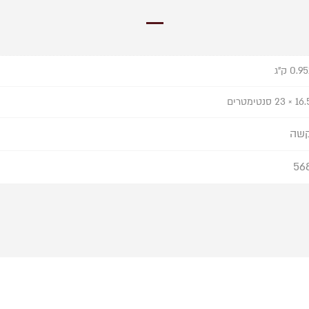
0.9 ק"ג
 × 23 סנטימטרים
שה
56