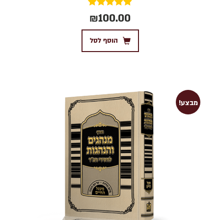
דורג
₪
100.00
5.00
מתוך 5
הוסף לסל
מבצע!