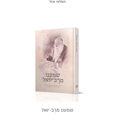
המלאי אזל
שמענו מרֶבּ-יואל