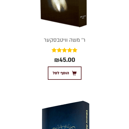
ר' משה וויטבסקער
דורג
₪
45.00
5.00
מתוך 5
הוסף לסל