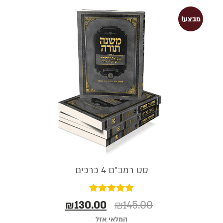
מבצע!
סט רמב"ם 4 כרכים
דורג
₪
130.00
₪
145.00
5.00
מתוך 5
המלאי אזל