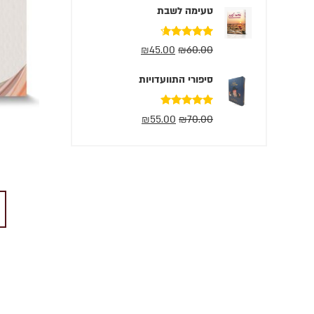
טעימה לשבת
דורג
4.50
₪
45.00
₪
60.00
מתוך 5
סיפורי התוועדויות
דורג
5.00
₪
55.00
₪
70.00
מתוך 5