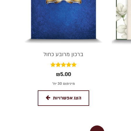
ברכון מרובע כחול
דורג
₪
5.00
4.75
מתוך 5
מינימום 30 יח׳
הצג אפשרויות