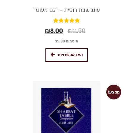
עונג שבת רוסית – דגם מעוטר
דורג
₪
8.00
₪
11.50
5.00
מתוך 5
מינימום 30 יח׳
הצג אפשרויות
מבצע!