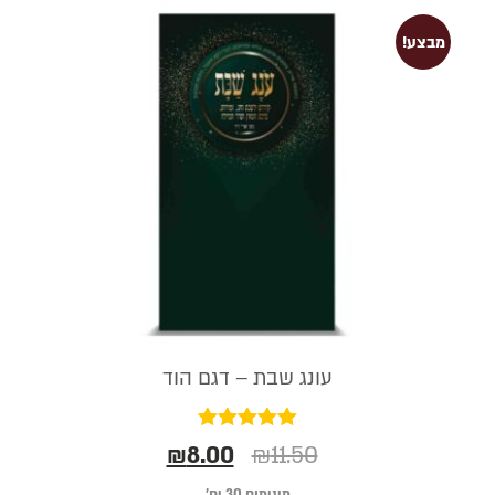
מבצע!
עונג שבת – דגם הוד
דורג
₪
8.00
₪
11.50
5.00
מתוך 5
מינימום 30 יח׳