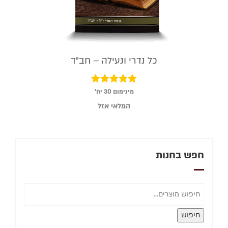
כל נדרי ונעילה – חב"ד
דורג
מינימום 30 יח׳
5.00
המלאי אזל
מתוך 5
חפש בחנות
חיפוש