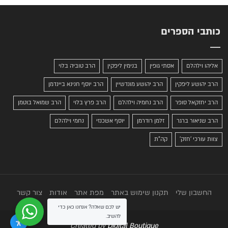
כותבי הספרים
אליהו וילהלם
אסתי גופין
בנימין ליפקין
הרב טוביה בלוי
הרב יהושע ליפקין
הרב יהושע מונדשיין
הרב יוסף חנינא ביינדמן
הרב יחזקאל סופר
הרב נחמיה וילהלם
הרב פרץ בלוי
הרב שמואל בוטמן
הרב שניאור ברגר
זלמן רודרמן
יוסף אשכנזי
נחמי וילהלם
צוות עורכי 'חזק'
קה"ת
החשבון שלי
תקנון שימוש באתר
מפת אתר
אודות
צור קשר
יש לכם שאלה? אנחנו כאן כדי
להשיב.
Created by
Digital Boutique