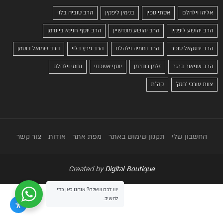
אליהו וילהלם
אסתי גופין
בנימין ליפקין
הרב טוביה בלוי
הרב יהושע ליפקין
הרב יהושע מונדשיין
הרב יוסף חנינא ביינדמן
הרב יחזקאל סופר
הרב נחמיה וילהלם
הרב פרץ בלוי
הרב שמואל בוטמן
הרב שניאור ברגר
זלמן רודרמן
יוסף אשכנזי
נחמי וילהלם
צוות עורכי 'חזק'
קה"ת
החשבון שלי
תקנון שימוש באתר
מפת אתר
אודות
צור קשר
Created by
Digital Boutique
יש לכם שאלה? אנחנו כאן כדי
להשיב.