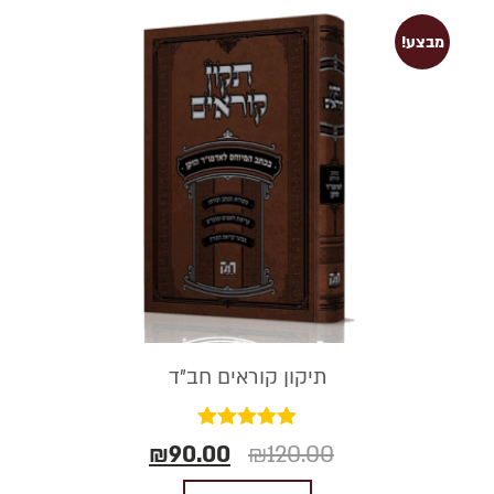
מבצע!
תיקון קוראים חב"ד
דורג
₪
90.00
₪
120.00
5.00
מתוך 5