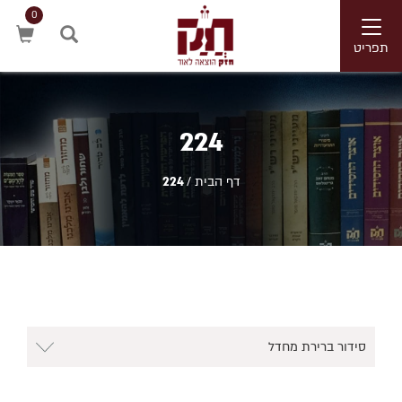
0
Toggle
navigation
תפריט
חיפוש
224
דף הבית
/
224